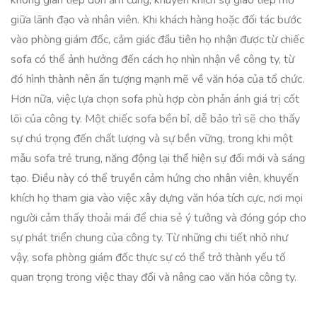
không gian tiếp đón ấm cúng, khuyến khích sự giao tiếp mở
giữa lãnh đạo và nhân viên. Khi khách hàng hoặc đối tác bước
vào phòng giám đốc, cảm giác đầu tiên họ nhận được từ chiếc
sofa có thể ảnh hưởng đến cách họ nhìn nhận về công ty, từ
đó hình thành nên ấn tượng mạnh mẽ về văn hóa của tổ chức.
Hơn nữa, việc lựa chọn sofa phù hợp còn phản ánh giá trị cốt
lõi của công ty. Một chiếc sofa bền bỉ, dễ bảo trì sẽ cho thấy
sự chú trọng đến chất lượng và sự bền vững, trong khi một
mẫu sofa trẻ trung, năng động lại thể hiện sự đổi mới và sáng
tạo. Điều này có thể truyền cảm hứng cho nhân viên, khuyến
khích họ tham gia vào việc xây dựng văn hóa tích cực, nơi mọi
người cảm thấy thoải mái để chia sẻ ý tưởng và đóng góp cho
sự phát triển chung của công ty. Từ những chi tiết nhỏ như
vậy, sofa phòng giám đốc thực sự có thể trở thành yếu tố
quan trọng trong việc thay đổi và nâng cao văn hóa công ty.