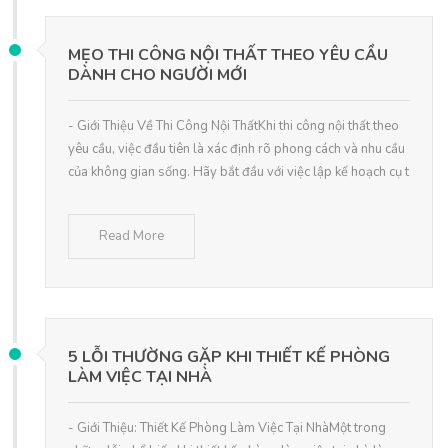
MẸO THI CÔNG NỘI THẤT THEO YÊU CẦU
DÀNH CHO NGƯỜI MỚI
- Giới Thiệu Về Thi Công Nội ThấtKhi thi công nội thất theo
yêu cầu, việc đầu tiên là xác định rõ phong cách và nhu cầu
của không gian sống. Hãy bắt đầu với việc lập kế hoạch cụ t
Read More
5 LỖI THƯỜNG GẶP KHI THIẾT KẾ PHÒNG
LÀM VIỆC TẠI NHÀ
- Giới Thiệu: Thiết Kế Phòng Làm Việc Tại NhàMột trong