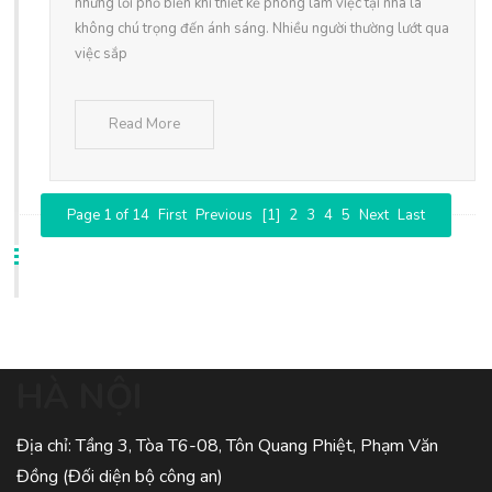
những lỗi phổ biến khi thiết kế phòng làm việc tại nhà là
không chú trọng đến ánh sáng. Nhiều người thường lướt qua
việc sắp
Read More
Page 1 of 14
First
Previous
[1]
2
3
4
5
Next
Last
HÀ NỘI
Địa chỉ: Tầng 3, Tòa T6-08, Tôn Quang Phiệt, Phạm Văn
Đồng (Đối diện bộ công an)