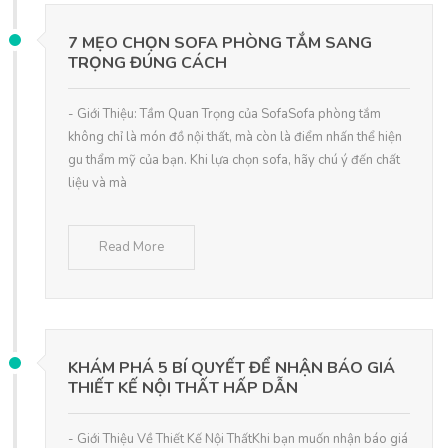
7 MẸO CHỌN SOFA PHÒNG TẮM SANG
TRỌNG ĐÚNG CÁCH
- Giới Thiệu: Tầm Quan Trọng của SofaSofa phòng tắm
không chỉ là món đồ nội thất, mà còn là điểm nhấn thể hiện
gu thẩm mỹ của bạn. Khi lựa chọn sofa, hãy chú ý đến chất
liệu và mà
Read More
KHÁM PHÁ 5 BÍ QUYẾT ĐỂ NHẬN BÁO GIÁ
THIẾT KẾ NỘI THẤT HẤP DẪN
- Giới Thiệu Về Thiết Kế Nội ThấtKhi bạn muốn nhận báo giá