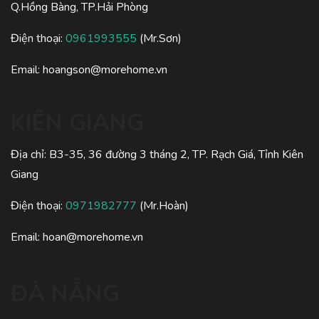
Q.Hồng Bàng, TP.Hải Phòng
Điện thoại:
0961993555
(Mr.Sơn)
Email:
hoangson@morehome.vn
KIÊN GIANG
Địa chỉ: B3-35, 36 đường 3 tháng 2, TP. Rạch Giá, Tỉnh Kiên
Giang
Điện thoại:
0971982777
(Mr.Hoàn)
Email:
hoan@morehome.vn
ĐÀ NẴNG