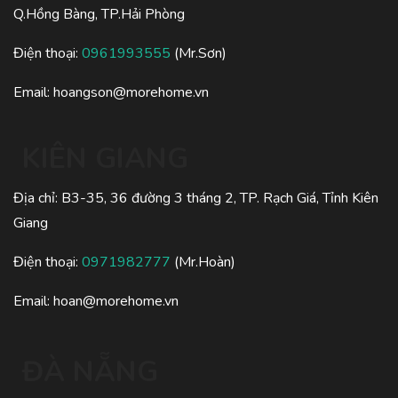
Q.Hồng Bàng, TP.Hải Phòng
Điện thoại:
0961993555
(Mr.Sơn)
Email:
hoangson@morehome.vn
KIÊN GIANG
Địa chỉ: B3-35, 36 đường 3 tháng 2, TP. Rạch Giá, Tỉnh Kiên
Giang
Điện thoại:
0971982777
(Mr.Hoàn)
Email:
hoan@morehome.vn
ĐÀ NẴNG