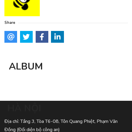
Share
ALBUM
HÀ NỘI
Địa chỉ: Tầng 3, Tòa T6-08, Tôn Quang Phiệt, Phạm Văn
Đồng (Đối diện bộ công an)