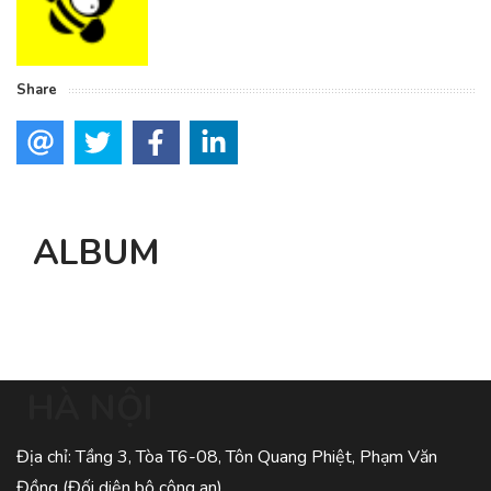
Share
ALBUM
HÀ NỘI
Địa chỉ: Tầng 3, Tòa T6-08, Tôn Quang Phiệt, Phạm Văn
Đồng (Đối diện bộ công an)