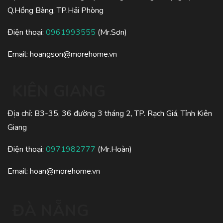
Q.Hồng Bàng, TP.Hải Phòng
Điện thoại:
0961993555
(Mr.Sơn)
Email:
hoangson@morehome.vn
KIÊN GIANG
Địa chỉ: B3-35, 36 đường 3 tháng 2, TP. Rạch Giá, Tỉnh Kiên
Giang
Điện thoại:
0971982777
(Mr.Hoàn)
Email:
hoan@morehome.vn
ĐÀ NẴNG