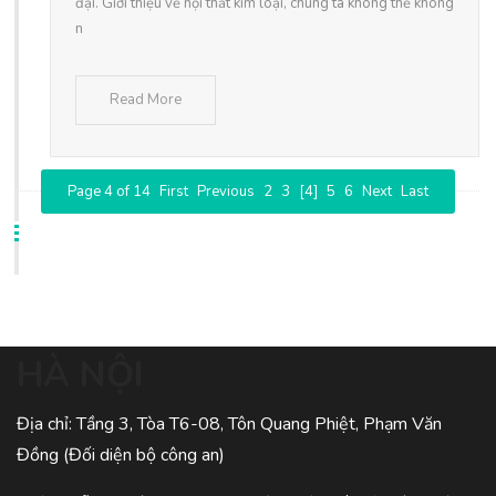
đại. Giới thiệu về nội thất kim loại, chúng ta không thể không
n
Read More
Page 4 of 14
First
Previous
2
3
[4]
5
6
Next
Last
HÀ NỘI
Địa chỉ: Tầng 3, Tòa T6-08, Tôn Quang Phiệt, Phạm Văn
Đồng (Đối diện bộ công an)