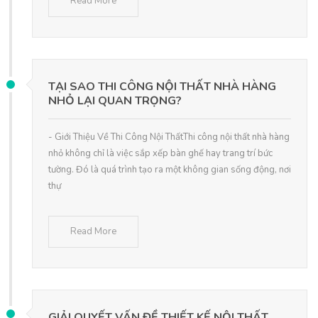
Read More
TẠI SAO THI CÔNG NỘI THẤT NHÀ HÀNG
NHỎ LẠI QUAN TRỌNG?
- Giới Thiệu Về Thi Công Nội ThấtThi công nội thất nhà hàng
nhỏ không chỉ là việc sắp xếp bàn ghế hay trang trí bức
tường. Đó là quá trình tạo ra một không gian sống động, nơi
thự
Read More
GIẢI QUYẾT VẤN ĐỀ THIẾT KẾ NỘI THẤT